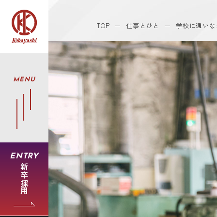
会社を知る
会社を知る INDEX
TOP
ー
仕事とひと
ー
学校に通いな
代表メッセージ
3分で分かる小林製作所
データで見る小林製作所
MENU
人財採用にかける想い
入社後のキャリアパス
小林製作所の職場づくり
仕事の流れと職種紹介
仕事の流れと職種紹介
ENTRY
仕事とひと
新卒採用
仕事とひと INDEX
社員インタビュー
プロジェクトストーリー