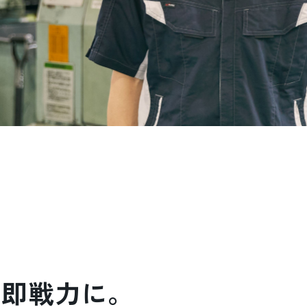
、
。
で即戦力に。