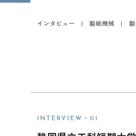
MAIL.saiyo@kobayashieng.co.jp
事務管理部 平日9:00〜16:00（土日祝日を除
インタビュー | 製紙機械 | 製
©Kobayashi Engineering Works,Ltd.
INTERVIEW・01