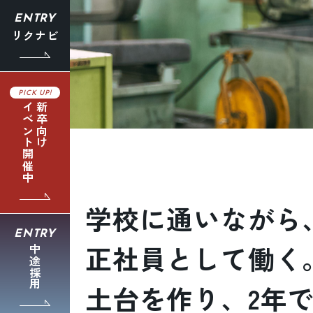
採用情報
ENTRY
採用情報トップ
リクナビ
新卒採用 募集要項
中途採用 募集要項
PICK UP!
カムバック採用 募集要項
イベント開催中
新卒向け
よくあるご質問・FAQ
ニュース
ニュース一覧
株式会社 小林製作所 採用サイト
学校に通いながら
コーポレートサイト
会社情報・アクセス
ENTRY
正社員として働く
中途採用
プライバシーポリシー
採用に関するお問い合わせ
土台を作り、2年
TEL. 0545-61-2400